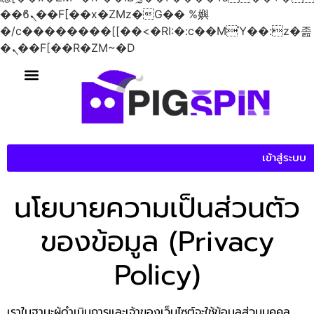
��ϐܢ��F[��x�ZMz�G�� %嬩
�/c��������[[��<�RI:�:c��MΎ��:z�졾
�ܢ��F[��R�ZM~�D
Privacy Policy
เข้าสู่ระบบ
นโยบายความเป็นส่วนตัว
ของข้อมูล (Privacy
Policy)
เราในฐานะผู้ดำเนินการและเจ้าของเว็บไซต์จะใช้ข้อมูลส่วนบุคคล