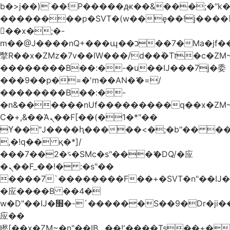
b�>j��)΄��!P�����ԫ��&���;�"k��B
��������p�SVT�(w��ę��!j����
��x�;�-
m��@J����nQ+���պ��כ��7�Ma�jf��J��ͱ4j���Ѳ�
撆R��x�ZMz�7v��IW���/d��ٞ�Тז�c�ZM~�ji�� ߒ��sQz�����Ԡ��DW��3�De�n"��M�+/
��������B��:�-�u��IJ���7j�委
���9��p�=�'m��AN�ޭ�=/
��������B��:�-
�n&������nUf���������q��x�ZM
Ϲ�+,&��Ὰܢ��F[��(�1�*"��
ϒ��"J����ԧ�����<�;�b"�� ���"j����
,�!q�� қ�*]/
���؝�2��7�SMc�s"���ޭ�DQ/�应
�ܢ��F_��!� :�s"��
����7`��������F��+�SVT�n"��IJ�
�应����B ��4�
w�D"��IJ�׭�-`������S��9�Dr�ji��EJ߅��gJ�
应��
矁[��x�ZM~�n"��IB؃��!'����Тѕ��+��(m��IK�ʭ�/|